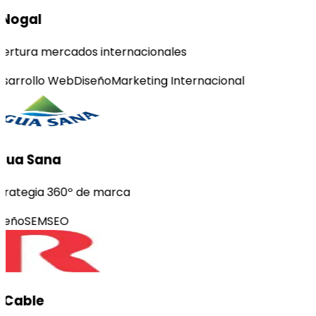
 Nogal
ertura mercados internacionales
sarrollo Web
Diseño
Marketing Internacional
gua Sana
trategia 360º de marca
seño
SEM
SEO
-Cable