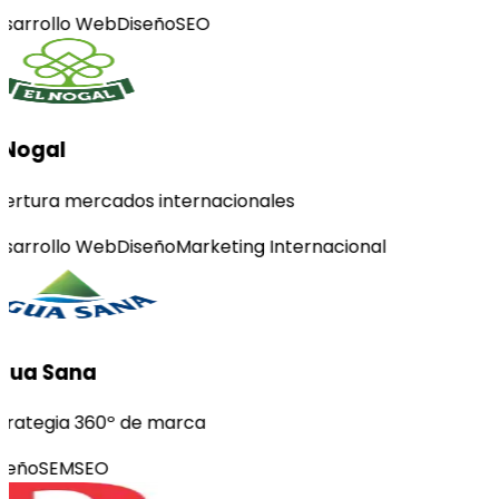
sarrollo Web
Diseño
SEO
 Nogal
ertura mercados internacionales
sarrollo Web
Diseño
Marketing Internacional
gua Sana
trategia 360º de marca
seño
SEM
SEO