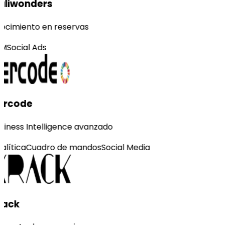
liwonders
ecimiento en reservas
M
Social Ads
ercode
siness Intelligence avanzado
alítica
Cuadro de mandos
Social Media
rack