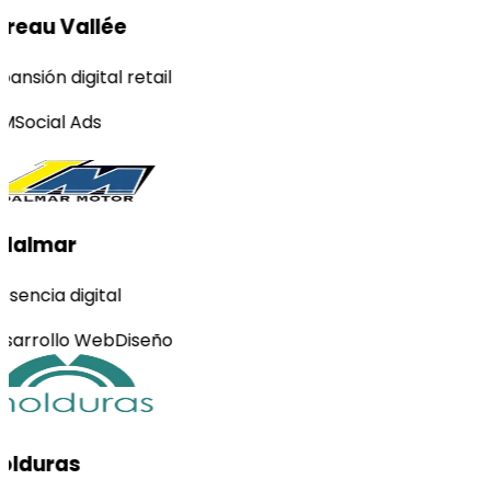
reau Vallée
ansión digital retail
M
Social Ads
dalmar
esencia digital
sarrollo Web
Diseño
olduras