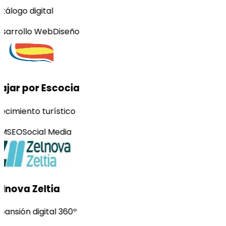
tálogo digital
sarrollo Web
Diseño
ajar por Escocia
ecimiento turístico
M
SEO
Social Media
lnova Zeltia
pansión digital 360º