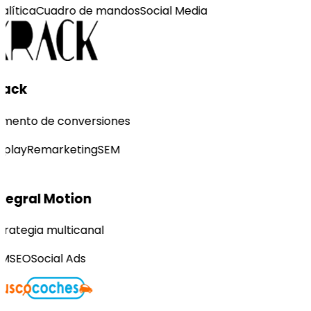
alítica
Cuadro de mandos
Social Media
rack
mento de conversiones
splay
Remarketing
SEM
tegral Motion
trategia multicanal
M
SEO
Social Ads