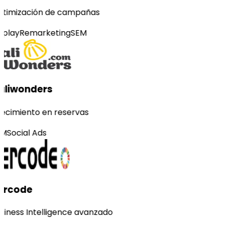
timización de campañas
splay
Remarketing
SEM
liwonders
ecimiento en reservas
M
Social Ads
ercode
siness Intelligence avanzado