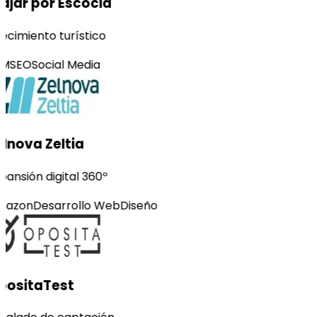
ajar por Escocia
ecimiento turístico
M
SEO
Social Media
lnova Zeltia
pansión digital 360º
azon
Desarrollo Web
Diseño
ositaTest