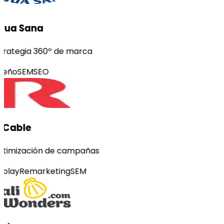
gua Sana
trategia 360º de marca
seño
SEM
SEO
-Cable
timización de campañas
splay
Remarketing
SEM