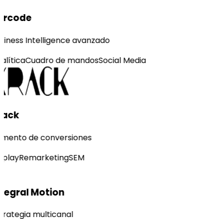
ercode
siness Intelligence avanzado
alítica
Cuadro de mandos
Social Media
rack
mento de conversiones
splay
Remarketing
SEM
tegral Motion
trategia multicanal