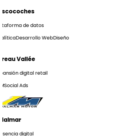
uscocoches
ataforma de datos
alítica
Desarrollo Web
Diseño
reau Vallée
ansión digital retail
M
Social Ads
dalmar
esencia digital