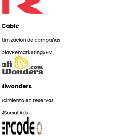
-Cable
timización de campañas
splay
Remarketing
SEM
liwonders
ecimiento en reservas
M
Social Ads