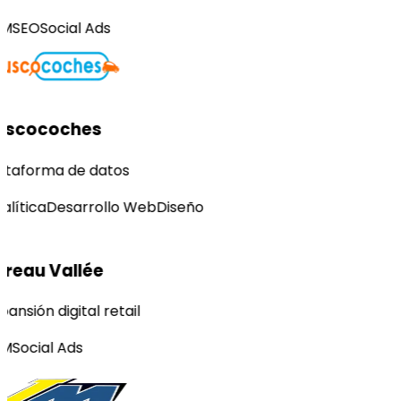
M
SEO
Social Ads
uscocoches
ataforma de datos
alítica
Desarrollo Web
Diseño
reau Vallée
ansión digital retail
M
Social Ads