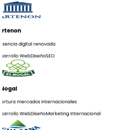
artenon
esencia digital renovada
sarrollo Web
Diseño
SEO
 Nogal
ertura mercados internacionales
sarrollo Web
Diseño
Marketing Internacional