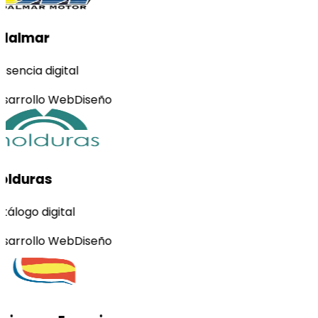
dalmar
esencia digital
sarrollo Web
Diseño
olduras
tálogo digital
sarrollo Web
Diseño