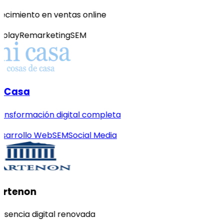
ecimiento en ventas online
splay
Remarketing
SEM
 Casa
ansformación digital completa
sarrollo Web
SEM
Social Media
artenon
esencia digital renovada