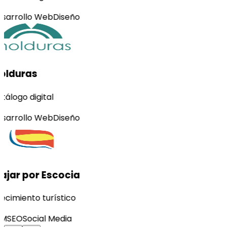
sarrollo Web
Diseño
olduras
tálogo digital
sarrollo Web
Diseño
ajar por Escocia
ecimiento turístico
M
SEO
Social Media