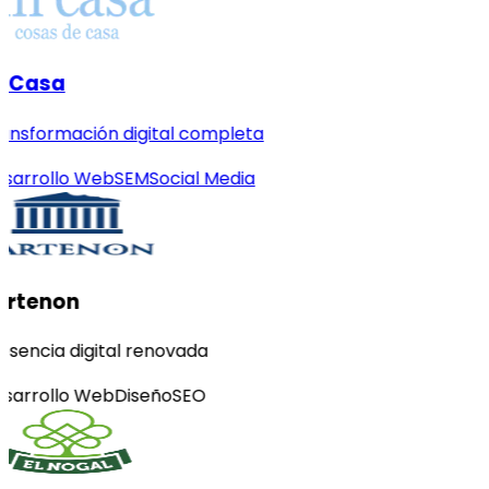
 Casa
ansformación digital completa
sarrollo Web
SEM
Social Media
artenon
esencia digital renovada
sarrollo Web
Diseño
SEO