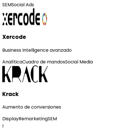
SEM
Social Ads
Xercode
Business Intelligence avanzado
Analítica
Cuadro de mandos
Social Media
Krack
Aumento de conversiones
Display
Remarketing
SEM
I