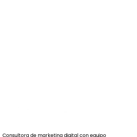
Suscribirme
Acepto la
política de privacidad
y autorizo rec
comunicaciones sobre marketing digital.
Consultora de marketing digital con equipo